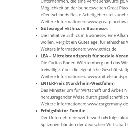
Unternehmen, die eine vertrauenswürdige, 
Möglichkeit an der bundesweiten Great Pl
«Deutschlands Beste Arbeitgeber» teilzune
Weitere Informationen:
www.greatplacetowo
Gütesiegel »Ethics in Business«
Die Initiative »Ethics in Business«, eine Al
wollen, vergibt ein Gütesiegel für ethisches
Weitere Informationen:
www.ethics.de
LEA – Mittelstandspreis für soziale Ve
Die Caritas Baden-Württemberg und das Wir
freiwillige, über die eigentliche Geschäfts
Weitere Informationen:
www.mittelstandspr
ENTERPreis (Nordrhein-Westfalen)
Das Ministerium für Wirtschaft und Arbeit N
herausragender Weise durch gesellschaftlic
Weitere Informationen:
www.csrgermany.de
Erfolgsfaktor Familie
Der Unternehmenswettbewerb »Erfolgsfakto
Spitzenverbänden der deutschen Wirtschaft 