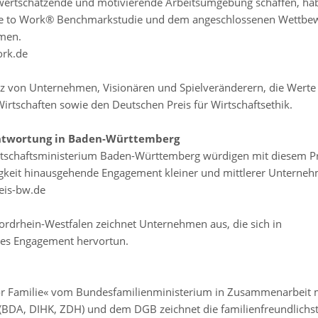
wertschätzende und motivierende Arbeitsumgebung schaffen, ha
ace to Work® Benchmarkstudie und dem angeschlossenen Wettbe
hmen.
rk.de
lianz von Unternehmen, Visionären und Spielveränderern, die Werte
 Wirtschaften sowie den Deutschen Preis für Wirtschaftsethik.
rantwortung in Baden-Württemberg
tschaftsministerium Baden-Württemberg würdigen mit diesem Pr
tätigkeit hinausgehende Engagement kleiner und mittlerer Unterne
eis-bw.de
ordrhein-Westfalen zeichnet Unternehmen aus, die sich in
hes Engagement hervortun.
r Familie« vom Bundesfamilienministerium in Zusammenarbeit 
(BDA, DIHK, ZDH) und dem DGB zeichnet die familienfreundlichs